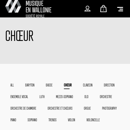
0
CHŒUR
LOGIN
Username or email address
*
ALL
BARYTON
BASSE
CHŒUR
CLAVECIN
DIRECTION
ENSEMBLE VOCAL
LUTH
MEZZO-SOPRANO
OLD
ORCHESTRE
ORCHESTRE DE CHAMBRE
ORCHESTRE ET CHŒURS
ORGUE
PHOTOGRAPHY
Password
*
PIANO
SOPRANO
TRENDS
VIOLON
VIOLONCELLE