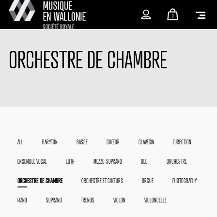
0
ORCHESTRE DE CHAMBRE
ALL
BARYTON
BASSE
CHŒUR
CLAVECIN
DIRECTION
ENSEMBLE VOCAL
LUTH
MEZZO-SOPRANO
OLD
ORCHESTRE
ORCHESTRE DE CHAMBRE
ORCHESTRE ET CHŒURS
ORGUE
PHOTOGRAPHY
PIANO
SOPRANO
TRENDS
VIOLON
VIOLONCELLE