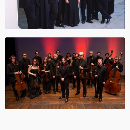
LOGIN
Username or email address
*
Password
*
Remember me