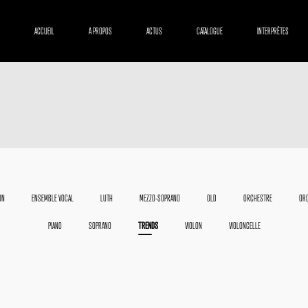
ACCUEIL
A PROPOS
ACTUS
CATALOGUE
INTERPRÈTES
ON
ENSEMBLE VOCAL
LUTH
MEZZO-SOPRANO
OLD
ORCHESTRE
ORC
PIANO
SOPRANO
TRENDS
VIOLON
VIOLONCELLE