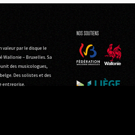
NOS SOUTIENS
 valeur par le disque le
 Wallonie – Bruxelles. Sa
réunit des musicologues,
elge. Des solistes et des
e entreprise.
s dans plus de vingt pays des
tion au voyage : dans le
te, baroque et classique. On
e siècle », pour s’ouvrir