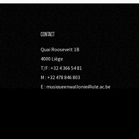
CONTACT
Quai Roosevelt 1B
4000 Liège
T/F : +32 4 366 54 81
M : +32 478 846 803
E :
musiqueenwallonie@ulg.ac.be