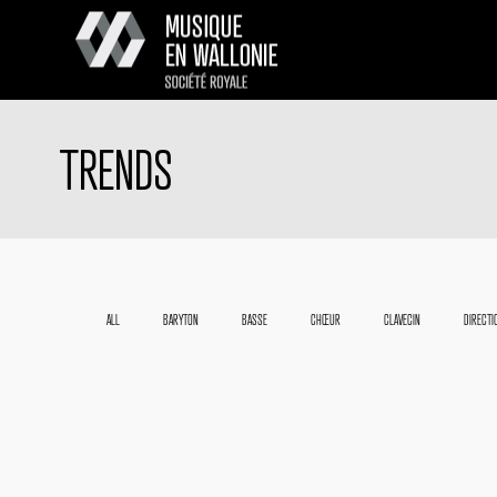
TRENDS
ALL
BARYTON
BASSE
CHŒUR
CLAVECIN
DIRECTI