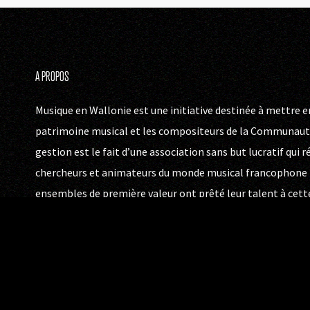
A PROPOS
Musique en Wallonie est une initiative destinée à mettre en
patrimoine musical et les compositeurs de la Communauté
gestion est le fait d’une association sans but lucratif qui 
chercheurs et animateurs du monde musical francophone b
ensembles de première valeur ont prêté leur talent à cett
Les disques Musique en Wallonie sont aujourd’hui distribué
cinq continents et le catalogue actuel est une autre invita
temps, celui-là. Du moyen âge, on traverse l’ère renaissan
passe ensuite de la Révolution, au romantisme et à la « fin d