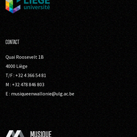
CONTACT
Quai Roosevelt 1B
4000 Liège
T/F : +32 4 366 54 81
M : +32 478 846 803
E :
musiqueenwallonie@ulg.ac.be