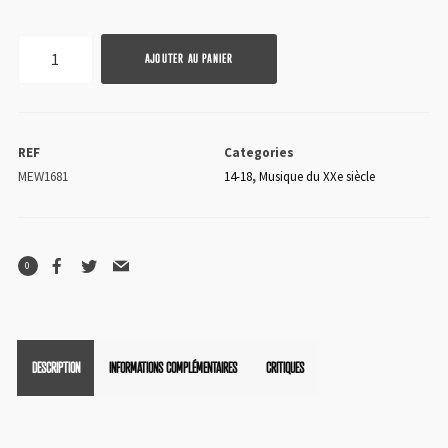
quantité
AJOUTER AU PANIER
de
Eugène
Ysaÿe
REF
Categories
MEW1681
14-18
,
Musique du XXe siècle
0
DESCRIPTION
INFORMATIONS COMPLÉMENTAIRES
CRITIQUES