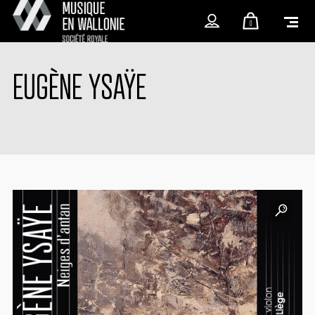
0
EUGÈNE YSAŸE