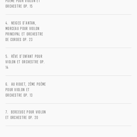
POÈME POUR VIOLON ET
Password
*
ORCHESTRE OP. 15
NEIGES D’ANTAN,
MORCEAU POUR VIOLON
PRINCIPAL ET ORCHESTRE
DE CORDES OP. 23
Remember me
RÊVE D’ENFANT POUR
VIOLON ET ORCHESTRE OP.
14
AU ROUET, 2ÈME POÈME
POUR VIOLON ET
ORCHESTRE OP. 13
I need to register
|
Lost your password?
BERCEUSE POUR VIOLON
ET ORCHESTRE OP. 20