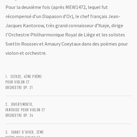
Pour la deuxième fois (après MEW1472, lequel fut
récompensé d’un Diapason d’Or), le chef français Jean-
Jacques Kantorow, très grand connaisseur d’Ysaÿe, dirige
l’Orchestre Philharmonique Royal de Liège et les solistes
Svetlin Roussev et Amaury Coeytaux dans des poèmes pour
violon et orchestre.
EXTASE, 4ÈME POÈME
POUR VIOLON ET
LOGIN
ORCHESTRE OP. 21
Username or email address
*
DIVERTIMENTO,
FANTAISIE POUR VIOLON ET
ORCHESTRE OP. 24
CHANT D’HIVER, 3ÈME