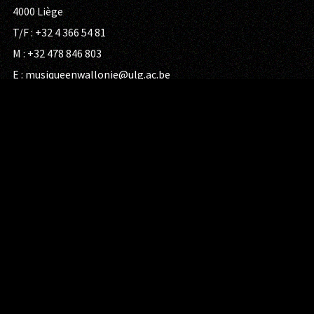
4000 Liège
T/F : +32 4 366 54 81
M : +32 478 846 803
E :
musiqueenwallonie@ulg.ac.be