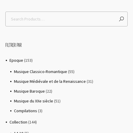
FILTRER PAR
Epoque
(153)
Musique Classico-Romantique
(55)
LOGIN
Musique Médiévale et de la Renaissance
(31)
Musique Baroque
(22)
Username or email address
*
Musique du XXe siècle
(51)
Compilations
(3)
Collection
(144)
Password
*