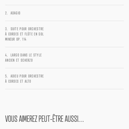
ADAGIO
Remember me
SUITE POUR ORCHESTRE
À CORDES ET FLÛTE EN SOL
MINEUR OP. 114
LARGO DANS LE STYLE
ANCIEN ET SCHERZO
I need to register
|
Lost your password?
ADIEU POUR ORCHESTRE
À CORDES ET ALTO
VOUS AIMEREZ PEUT-ÊTRE AUSSI…