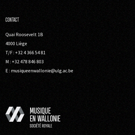
CONTACT
Quai Roosevelt 1B
4000 Liège
T/F : +32 4 366 54 81
M : +32 478 846 803
E :
musiqueenwallonie@ulg.ac.be