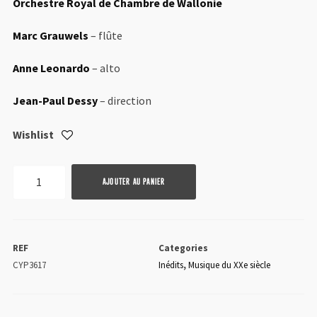
Orchestre Royal de Chambre de Wallonie
Marc Grauwels
– flûte
Anne Leonardo
– alto
Jean-Paul Dessy
– direction
Wishlist
quantité
AJOUTER AU PANIER
de
Jean
Rogister
REF
Categories
CYP3617
Inédits
,
Musique du XXe siècle