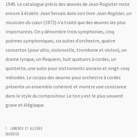
1945. Le catalogue précis des œuvres de Jean Rogister reste
encore à établir. Jean Servais dans son livre
Jean Rogister, un
musicien du cœur
(1972) n’a traité que des œuvres les plus
importantes. On y dénombre trois symphonies, cinq
poèmes symphoniques, six suites d’orchestre, quatre
concertos (pour alto, violoncelle, trombone et violon), un
drame lyrique, un Requiem, huit quatuors à cordes, un
quintette, une suite pour instruments anciens et vingt-cinq
LOGIN
mélodies. Le corpus des œuvres pour orchestre à cordes
Username or email address
*
présente un ensemble cohérent et montre une constance
dans le style du compositeur. Le ton y est le plus souvent
grave et élégiaque.
Password
*
LAMENTO ET ALLEGRO
ENERGICO