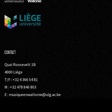
CONTACT
Quai Roosevelt 1B
4000 Liège
T/F : +32 4 366 54 81
M : +32 478 846 803
E :
musiqueenwallonie@ulg.ac.be