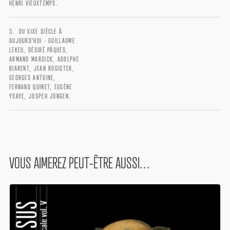
HENRI VIEUXTEMPS.
Username or email address
*
DU XIXE SIÈCLE À
AUJOURD'HUI - GUILLAUME
LEKEU, DÉSIRÉ PÂQUES,
ARMAND MARSICK, ADOLPHE
BIARENT, JEAN ROGISTER,
Password
*
GEORGES ANTOINE,
FERNAND QUINET, EUGÈNE
YSAYE, JOSPEH JONGEN.
Remember me
VOUS AIMEREZ PEUT-ÊTRE AUSSI…
I need to register
|
Lost your password?