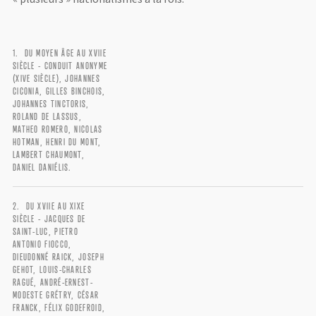
DU MOYEN ÂGE AU XVIIE
SIÈCLE - CONDUIT ANONYME
(XIVE SIÈCLE), JOHANNES
CICONIA, GILLES BINCHOIS,
JOHANNES TINCTORIS,
ROLAND DE LASSUS,
MATHEO ROMERO, NICOLAS
HOTMAN, HENRI DU MONT,
LAMBERT CHAUMONT,
DANIEL DANIÉLIS.
DU XVIIE AU XIXE
SIÈCLE - JACQUES DE
SAINT-LUC, PIETRO
ANTONIO FIOCCO,
DIEUDONNÉ RAICK, JOSEPH
GEHOT, LOUIS-CHARLES
LOGIN
RAGUÉ, ANDRÉ-ERNEST-
MODESTE GRÉTRY, CÉSAR
FRANCK, FÉLIX GODEFROID,