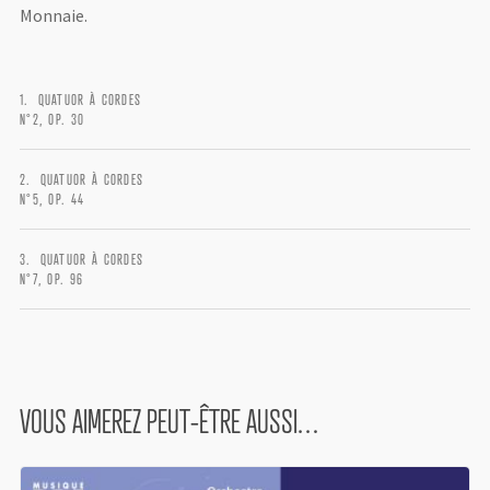
Monnaie.
QUATUOR À CORDES
N°2, OP. 30
QUATUOR À CORDES
N°5, OP. 44
LOGIN
QUATUOR À CORDES
N°7, OP. 96
Username or email address
*
VOUS AIMEREZ PEUT-ÊTRE AUSSI…
Password
*