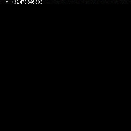
M : +32 478 846 803
E :
musiqueenwallonie@ulg.ac.be
Privacy
Terms
Cookies