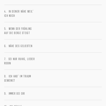
IN DEINER NÄHE WEIL’
ICH NOCH
WENN DER FRÜHLING
AUF DIE BERGE STEIGT
NÄHE DES GELIEBTEN
SEI NUR RUHIG, LIEBER
ROBIN
ICH HAB’ IM TRAUM
GEWEINET
IMMER BEI DIR