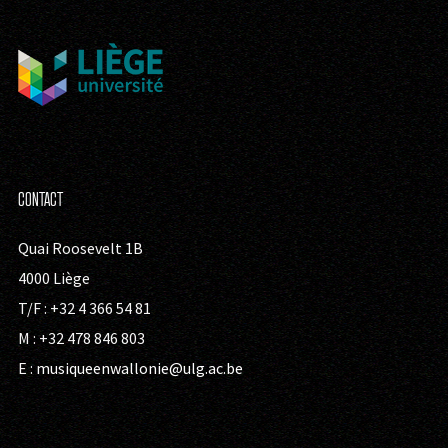
CONTACT
Quai Roosevelt 1B
4000 Liège
T/F : +32 4 366 54 81
M : +32 478 846 803
E :
musiqueenwallonie@ulg.ac.be