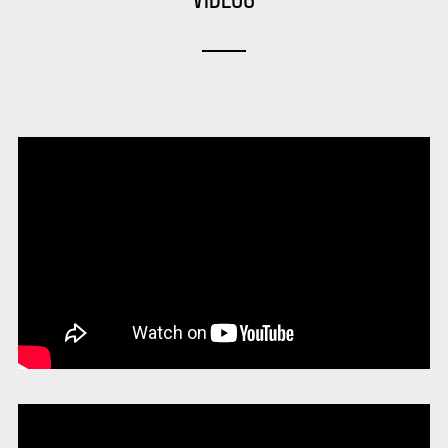
LOGIN
Username or email address
*
Password
*