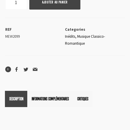
AJOUTER AU PANIER
de
Édouard
Lassen
REF
Categories
MEW2099
Inédits
,
Musique Classico-
Romantique
0
DESCRIPTION
INFORMATIONS COMPLÉMENTAIRES
CRITIQUES