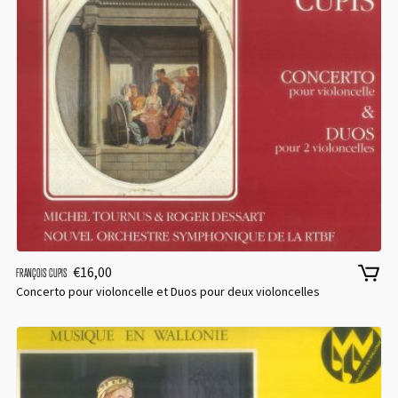
Password
*
Remember me
€
16,00
FRANÇOIS CUPIS
Concerto pour violoncelle et Duos pour deux violoncelles
I need to register
|
Lost your password?