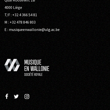
Quai Roosevelt 1B
4000 Liège
T/F : +32 4 366 54 81
M : +32 478 846 803
E :
musiqueenwallonie@ulg.ac.be