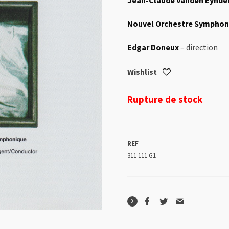
Jean-Claude Vanden Eynde
Nouvel Orchestre Symphoni
Edgar Doneux
– direction
Wishlist
Rupture de stock
REF
311 111 G1
0