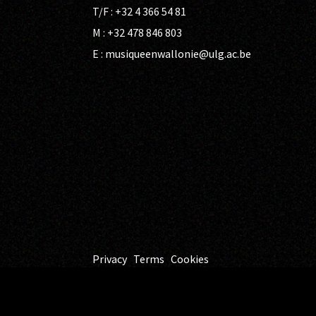
T/F : +32 4 366 54 81
M : +32 478 846 803
E :
musiqueenwallonie@ulg.ac.be
Privacy
Terms
Cookies