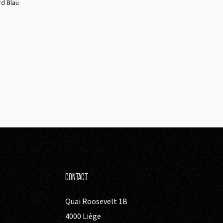
d Blau
CONTACT
Quai Roosevelt 1B
4000 Liège