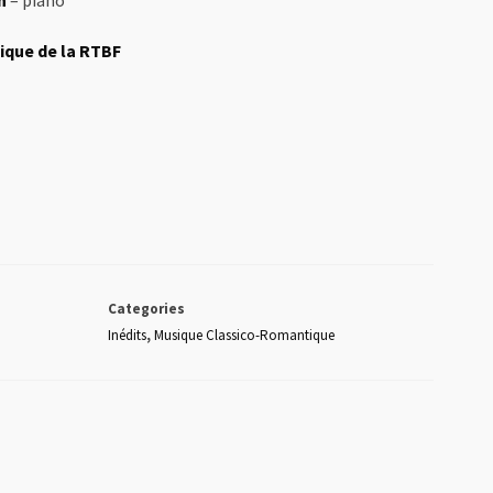
n
– piano
que de la RTBF
Categories
Inédits
,
Musique Classico-Romantique