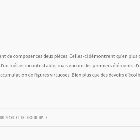
nt de composer ces deux pièces. Celles-ci démontrent qu’en plus d’
’un métier incontestable, mais encore des premiers éléments d’u
LOGIN
cumulation de figures virtuoses. Bien plus que des devoirs d’écoli
Username or email address
*
OUR PIANO ET ORCHESTRE OP. 8
Password
*