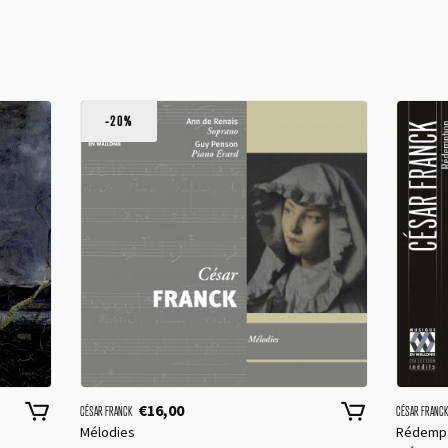
Remember me
-20%
I need to register
|
Lost your password?
€
16,00
CÉSAR FRANCK
CÉSAR FRANC
Mélodies
Rédempt