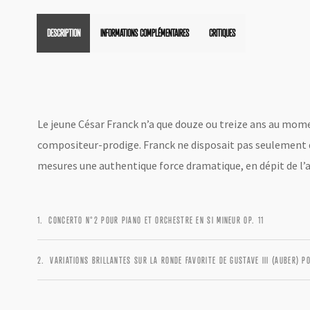
DESCRIPTION
INFORMATIONS COMPLÉMENTAIRES
CRITIQUES
Le jeune César Franck n’a que douze ou treize ans au mome
compositeur-prodige. Franck ne disposait pas seulement d
mesures une authentique force dramatique, en dépit de l’ac
CONCERTO N°2 POUR PIANO ET ORCHESTRE EN SI MINEUR OP. 11
VARIATIONS BRILLANTES SUR LA RONDE FAVORITE DE GUSTAVE III (AUBER) P