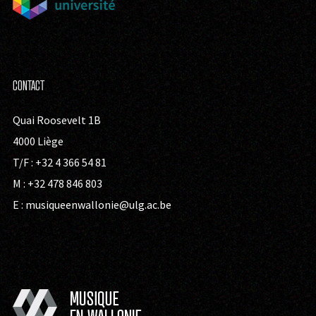
CONTACT
Quai Roosevelt 1B
4000 Liège
T/F : +32 4 366 54 81
M : +32 478 846 803
E :
musiqueenwallonie@ulg.ac.be