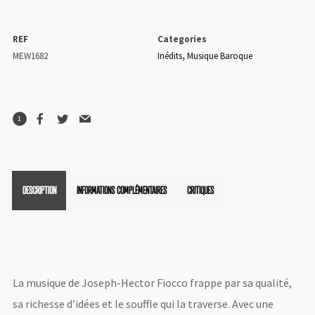
Joseph-
Hector
REF
Categories
Fiocco
MEW1682
Inédits
,
Musique Baroque
1
DESCRIPTION
INFORMATIONS COMPLÉMENTAIRES
CRITIQUES
La musique de Joseph-Hector Fiocco frappe par sa qualité,
sa richesse d’idées et le souffle qui la traverse. Avec une