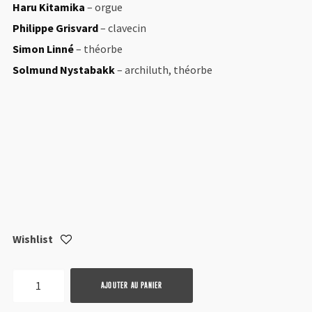
Haru Kitamika
– orgue
Philippe Grisvard
– clavecin
Simon Linné
– théorbe
Solmund Nystabakk
– archiluth, théorbe
Wishlist
quantité
AJOUTER AU PANIER
de