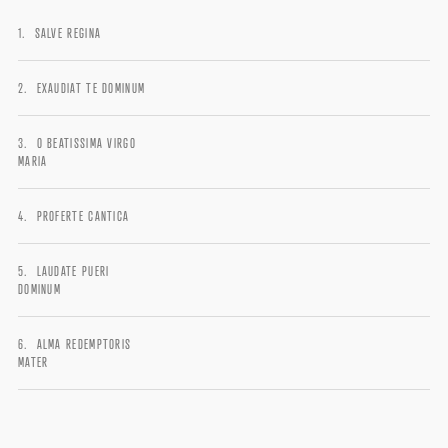
Password
*
SALVE REGINA
EXAUDIAT TE DOMINUM
Remember me
O BEATISSIMA VIRGO
MARIA
PROFERTE CANTICA
LAUDATE PUERI
DOMINUM
I need to register
|
Lost your password?
ALMA REDEMPTORIS
MATER