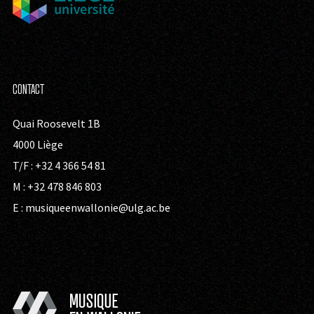
CONTACT
Quai Roosevelt 1B
4000 Liège
T/F : +32 4 366 54 81
M : +32 478 846 803
E :
musiqueenwallonie@ulg.ac.be