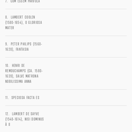
CUM ESSEM PARVULA
LAMBERT COOLEN
(1580-1654), O GLORIOSA
MATER
PETER PHILIPS (1560-
1628), FANTASIA
LOGIN
HENRI DE
Username or email address
*
REMOUCHAMPS (CA. 1580-
1639), SALVE MATRONA
NOBILISSIMA ANNA
SPECIOSA FACTA ES
Password
*
LAMBERT DE SAYVE
(1548-1614), NISI DOMINUS
À 8