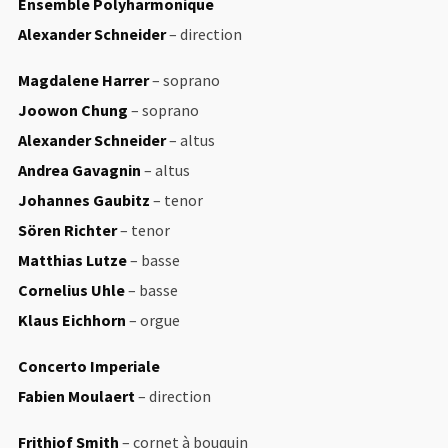
Ensemble Polyharmonique
Alexander Schneider
– direction
Magdalene Harrer
– soprano
Joowon Chung
– soprano
Alexander Schneider
– altus
Andrea Gavagnin
– altus
Johannes Gaubitz
– tenor
Sören Richter
– tenor
Matthias Lutze
– basse
Cornelius Uhle
– basse
Klaus Eichhorn
– orgue
Concerto Imperiale
Fabien Moulaert
– direction
Frithjof Smith
– cornet à bouquin