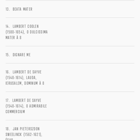
BEATA MATER
Remember me
LAMBERT COOLEN
(1580-1654), O DULCISSIMA
MATER À 8
DIGNARE ME
I need to register
|
Lost your password?
LAMBERT DE SAYVE
(1548-1614), LAUDA,
IERUSALEM, DOMINUM À 8
LAMBERT DE SAYVE
(1548-1614), O ADMIRABILE
COMMERCIUM
JAN PIETERSZOON
SWEELINCK (1562-1621),