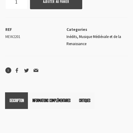
AJOUTER AU PANIER
de
Lambert
de
REF
Categories
Sayve
MEW2201
Inédits
,
Musique Médiévale et de la
Renaissance
1
DESCRIPTION
INFORMATIONS COMPLÉMENTAIRES
CRITIQUES