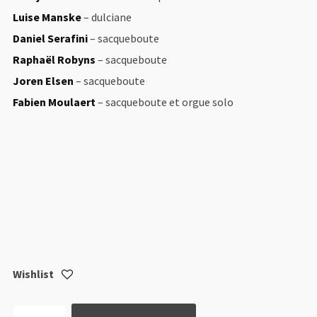
Luise Manske
– dulciane
Daniel Serafini
– sacqueboute
Raphaël Robyns
– sacqueboute
Joren Elsen
– sacqueboute
Fabien Moulaert
– sacqueboute et orgue solo
Wishlist
quantité