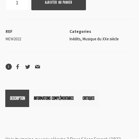
AJOUTER AU PANIER
de
César
Franck
REF
Categories
MEW2022
Inédits
,
Musique du XXe siècle
1
DESCRIPTION
INFORMATIONS COMPLÉMENTAIRES
CRITIQUES