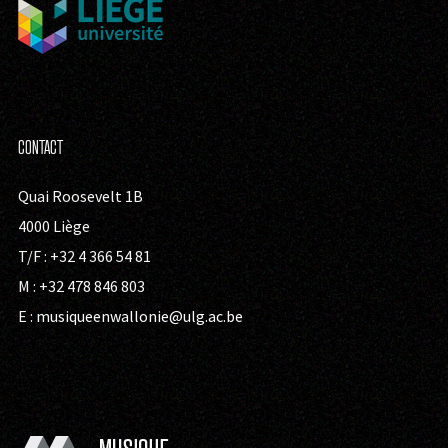
CONTACT
Quai Roosevelt 1B
4000 Liège
T/F : +32 4 366 54 81
M : +32 478 846 803
E :
musiqueenwallonie@ulg.ac.be