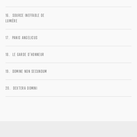
Username or email address
*
SOURCE INEFFABLE DE
LUMIÈRE
PANIS ANGELICUS
Password
*
LE GARDE D’HONNEUR
DOMINE NON SECUNDUM
Remember me
DEXTERA DOMINI