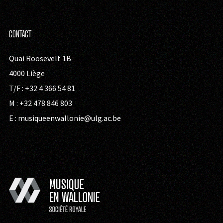
CONTACT
Quai Roosevelt 1B
4000 Liège
T/F : +32 4 366 54 81
M : +32 478 846 803
E :
musiqueenwallonie@ulg.ac.be