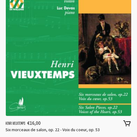
Password
*
Remember me
€
16,00
HENRI VIEUXTEMPS
I need to register
|
Lost your password?
Six morceaux de salon, op. 22 - Voix du coeur, op. 53