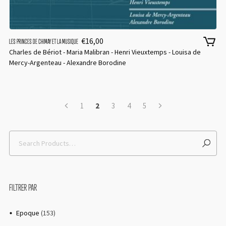
€
16,00
LES PRINCES DE CHIMAY ET LA MUSIQUE
Charles de Bériot - Maria Malibran - Henri Vieuxtemps - Louisa de
Mercy-Argenteau - Alexandre Borodine
1
2
3
4
5
FILTRER PAR
Epoque
(153)