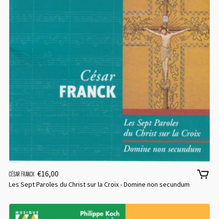
€
16,00
CÉSAR FRANCK
LOGIN
Les Sept Paroles du Christ sur la Croix - Domine non secundum
Username or email address
*